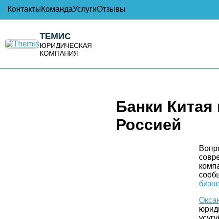
Контакты
Команда
Услуги
Отзывы
ТЕМИС
ЮРИДИЧЕСКАЯ
КОМПАНИЯ
Банки Китая
Россией
Вопро
совре
компа
сообщ
бизн
Окса
юрид
усуг