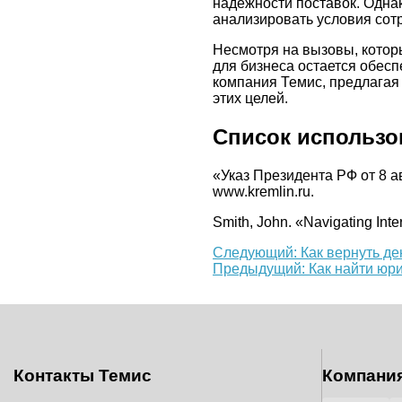
надежности поставок. Одна
анализировать условия сот
Несмотря на вызовы, котор
для бизнеса остается обес
компания Темис, предлагая
этих целей.
Список использо
«Указ Президента РФ от 8 а
www.kremlin.ru.
Smith, John. «Navigating Inte
Еще
Следующий: Как вернуть де
Предыдущий: Как найти юри
почитать
Контакты Темис
Компани