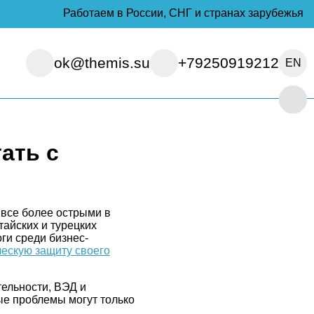
Работаем в России, СНГ и странах зарубежья
ok@themis.su
+79250919212
EN
ать с
 все более острыми в
айских и турецких
ги среди бизнес-
ескую защиту своего
тельности, ВЭД и
ые проблемы могут только