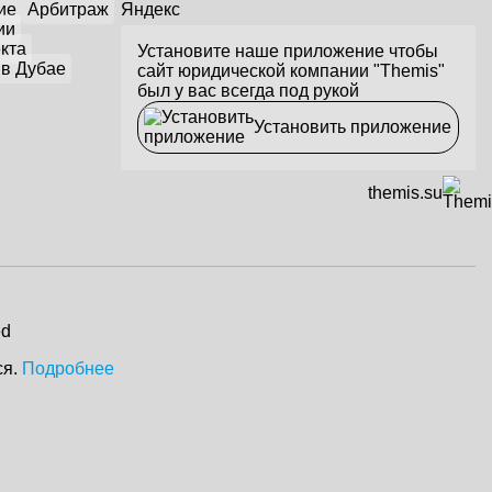
ие
Арбитраж
Яндекс
ии
кта
Установите наше приложение чтобы
 в Дубае
сайт юридической компании "Themis"
был у вас всегда под рукой
Установить приложение
themis.su
ed
ся.
Подробнее