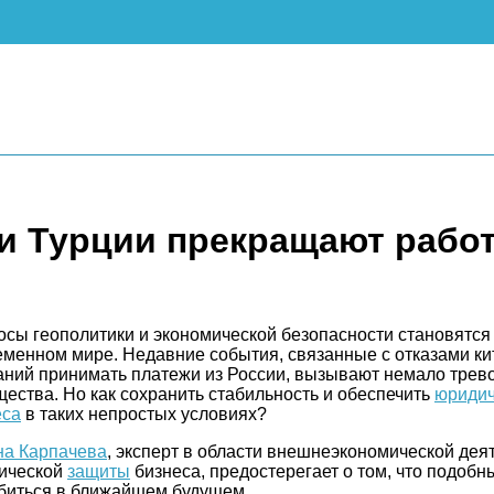
 и Турции прекращают работ
сы геополитики и экономической безопасности становятся
менном мире. Недавние события, связанные с отказами кит
ний принимать платежи из России, вызывают немало трево
ества. Но как сохранить стабильность и обеспечить
юридич
еса
в таких непростых условиях?
на Карпачева
, эксперт в области внешнеэкономической дея
ической
защиты
бизнеса, предостерегает о том, что подобн
убиться в ближайшем будущем.