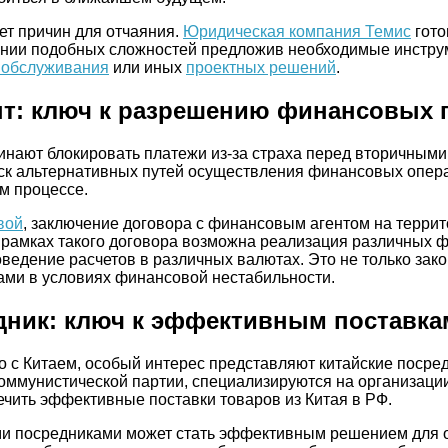
нет причин для отчаяния.
Юридическая компания Темис
гото
ении подобных сложностей предложив необходимые инстру
 обслуживания
или иных
проектных решений
.
т: ключ к разрешению финансовых 
чинают блокировать платежи из-за страха перед вторичным
ск альтернативных путей осуществления финансовых опер
м процессе.
вой
, заключение договора с финансовым агентом на террит
рамках такого договора возможна реализация различных 
оведение расчетов в различных валютах. Это не только зако
ами в условиях финансовой нестабильности.
дник: ключ к эффективным поставка
 с Китаем, особый интерес представляют китайские посред
оммунистической партии, специализируются на организац
ечить эффективные поставки товаров из Китая в РФ.
ми посредниками может стать эффективным решением для 