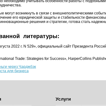
ко необходимо учитывать особенности работы с подобными
рудничества.
ые могут возникнуть в связи с внешнеполитическими собы
печение его юридической защиты и стабильности финансов
 инновационные решения и стратегии, готова стать надеж
ванной литературы:
вгуста 2022 г. N 529», официальный сайт Президента Росси
rnational Trade: Strategies for Success», HarperCollins Publish
ньги через Чарджбэк
ста для бизнеса
я
Услуги