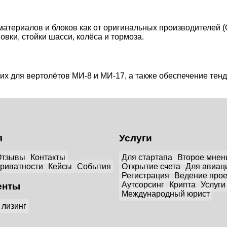
териалов и блоков как от оригинальных производителей (O
вки, стойки шасси, колёса и тормоза.
х для вертолётов МИ-8 и МИ-17, а также обеспечение тенд
я
Услуги
Отзывы
Контакты
Для стартапа
Второе мнен
приватности
Кейсы
События
Открытие счета
Для авиац
Регистрация
Ведение прое
Аутсорсинг
Крипта
Услуги
енты
Международный юрист
 лизинг