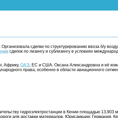
дровна
омпании Themis, эксперт в области международного права
ансграничными сделками, приобретением воздушных судов 
Организовала сделки по структурированию ввоза б/у возд
ение
сделок по лизингу и сублизингу в условиях междунаро
г, Африку,
ОАЭ
, ЕС и США. Оксана Александровна и её к
народного права, особенно в области авиационного сегмен
ительству гидроэлектростанции в Кении площадью 13,903 м
ороги для доставки материалов. Юрисдикции: Германия, Ке