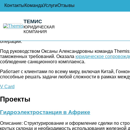
Контакты
Команда
Услуги
Отзывы
Карпачёва Оксана Алексан
ТЕМИС
ЮРИДИЧЕСКАЯ
Оксана Александровна Карпачева — управляющий партнёр к
КОМПАНИЯ
реализовала множество крупных проектов, связанных с тр
операций.
Под руководством Оксаны Александровны команда Themis: 
таможенных требований. Оказала
юридическое сопровожд
соблюдение санкционного комплаенса.
Работает с клиентами по всему миру, включая Китай, Гонкон
способные решать задачи любой сложности в рамках между
V Card
Проекты
Гидроэлектростанция в Африке
Описание: Структурирование и оформление сделки по стро
крутых склонах и необходимость использования железной д