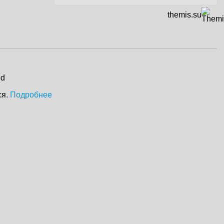
themis.su
ed
ся.
Подробнее