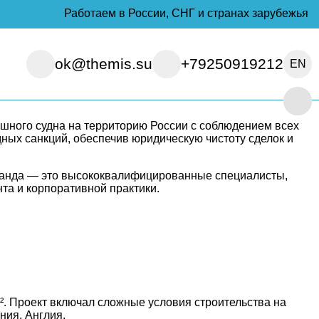
Работаем в России, СНГ и странах зарубежья
ok@themis.su
+79250919212
EN
 и авиационного лизинга. За свою карьеру она успешно
и их комплектующих, а также сопровождением лизинговых
ушного судна на территорию России с соблюдением всех
дных санкций, обеспечив юридическую чистоту сделок и
оманда — это высококвалифицированные специалисты,
та и корпоративной практики.
². Проект включал сложные условия строительства на
ния, Англия.