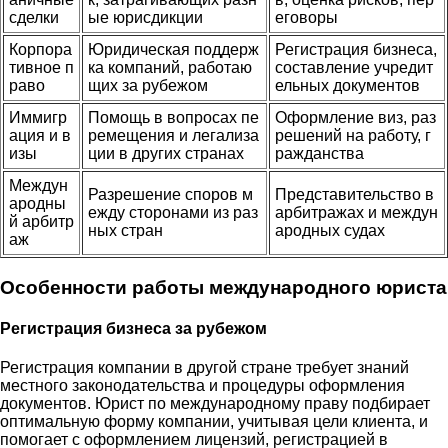
сделки
ые юрисдикции
еговоры
Корпора
Юридическая поддерж
Регистрация бизнеса,
тивное п
ка компаний, работаю
составление учредит
раво
щих за рубежом
ельных документов
Иммигр
Помощь в вопросах пе
Оформление виз, раз
ация и в
ремещения и легализа
решений на работу, г
изы
ции в других странах
ражданства
Междун
Разрешение споров м
Представительство в
ародны
ежду сторонами из раз
арбитражах и междун
й арбитр
ных стран
ародных судах
аж
Особенности работы международного юриста
Регистрация бизнеса за рубежом
Регистрация компании в другой стране требует знаний
местного законодательства и процедуры оформления
документов. Юрист по международному праву подбирает
оптимальную форму компании, учитывая цели клиента, и
помогает с оформлением лицензий, регистрацией в