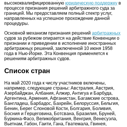
высококвалифицированную
юридическую поддержку
в
процессе признания решений арбитражного суда за
границей. Мы предоставляем полный спектр услуг,
направленных на успешное прохождение данной
процедуры.
Основной механизм признания решений
арбитражных
судов за рубежом опирается на действие Конвенции о
признании и приведении в исполнение иностранных
арбитражных решений, заключенной 10 июня 1958
года в Нью-Йорке. Эта Конвенция применяется к
решениям арбитражных судов.
Список стран
На май 2020 года к числу участников включены,
например, следующие страны: Австралия, Австрия,
Азербайджан, Албания, Алжир, Антигуа и Барбуда,
Аргентина, Армения, Афганистан, Багамские острова,
Бангладеш, Барбадос, Бахрейн, Белоруссия, Бельгия,
Бенин, Берег Слоновой Кости, Болгария, Боливия,
Босния и Герцеговина, Ботсвана, Бразилия, Бруней,
Буркина-Фасо, Великобритания, Венгрия, Венесуэла,
Вьетнам, Габон, Гаити, Гана, Гватемала, Гвинея,