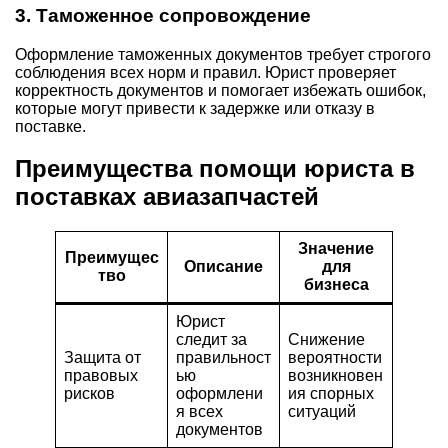
3. Таможенное сопровождение
Оформление таможенных документов требует строгого
соблюдения всех норм и правил. Юрист проверяет
корректность документов и помогает избежать ошибок,
которые могут привести к задержке или отказу в
поставке.
Преимущества помощи юриста в
поставках авиазапчастей
Значение
Преимущес
Описание
для
тво
бизнеса
Юрист
следит за
Снижение
Защита от
правильност
вероятности
правовых
ью
возникновен
рисков
оформлени
ия спорных
я всех
ситуаций
документов