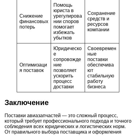
Помощь
юриста в
Сохранение
Снижение
урегулирова
средств и
финансовых
нии споров
ресурсов
потерь
помогает
компании
избежать
убытков
Юридическо
Своевремен
е
ные
сопровожде
поставки
Оптимизаци
ние
обеспечива
я поставок
позволяет
ют
ускорить
стабильную
процесс
работу
доставки
бизнеса
Заключение
Поставки авиазапчастей — это сложный процесс,
который требует профессионального подхода и точного
соблюдения всех юридических и логистических норм.
От правильного выбора поставщика и оформления